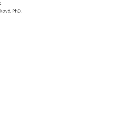
D.
čková, PhD.