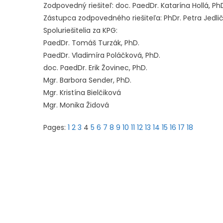
Zodpovedný riešiteľ: doc. PaedDr. Katarína Hollá, Ph
Zástupca zodpovedného riešiteľa: PhDr. Petra Jedli
Spoluriešitelia za KPG:
PaedDr. Tomáš Turzák, PhD.
PaedDr. Vladimíra Poláčková, PhD.
doc. PaedDr. Erik Žovinec, PhD.
Mgr. Barbora Sender, PhD.
Mgr. Kristína Bielčiková
Mgr. Monika Židová
Pages:
1
2
3
4
5
6
7
8
9
10
11
12
13
14
15
16
17
18