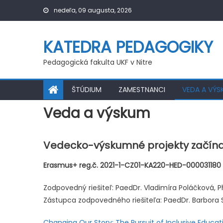
Skip
nedeľa, 09 augusta, 2026
to
content
KATEDRA PEDAGOGIKY
Pedagogická fakulta UKF v Nitre
ŠTÚDIUM
ZAMESTNANCI
VEDA A VÝS
Veda a výskum
Vedecko-výskumné projekty začínaj
Erasmus+ reg.č. 2021-1-CZ01-KA220-HED-000031180 C
Zodpovedný riešiteľ: PaedDr. Vladimíra Poláčková, P
Zástupca zodpovedného riešiteľa: PaedDr. Barbora 
Changing Our Story: The Pursuit of Inclusive Educat