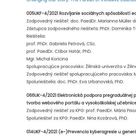
005UKF-4/2021 Rozvíjanie sociálnych spôsobilostí 
Zodpovedný riešiteľ: doc. PaedDr. Marianna Müller d
Zástupca zodpovedného riešiteľa: PhDr. Dominika 
Riešitelia:
prof. PhDr. Gabriela Petrová, CSc.
prof. PaedDr. Ctibor Határ, PhD.
Mgr. Michal Koricina
Spolupracujúce pracovisko: Žilinská univerzita v Žilin
Zodpovedný riešiteľ spolupracujúceho pracoviska: M
Spoluriešitelia: doc. PhDr. Eva Urbanovská, PhD.
066UK-4/2021 Elektronická podpora pregraduálnej p
tvorba webového portálu a vysokoškolskej učebnic
Zodpovedný riešiteľ za KPG: prof. PaedDr. Mária Piso
Spoluriešiteľ za KPG: PaedDr. Nina Kozárová, PhD.
014UKF-4/2021 (e-)Prevencia kyberagresie u gener