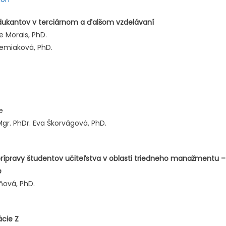
edukantov v terciárnom a ďalšom vzdelávaní
e Morais, PhD.
Temiaková, PhD.
e
gr. PhDr. Eva Škorvágová, PhD.
rípravy študentov učiteľstva v oblasti triedneho manažmentu –
e
ňová, PhD.
ácie Z