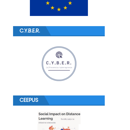
C.Y.B.E.R.
CEEPUS