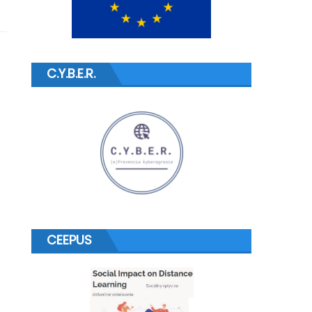
C.Y.B.E.R.
CEEPUS