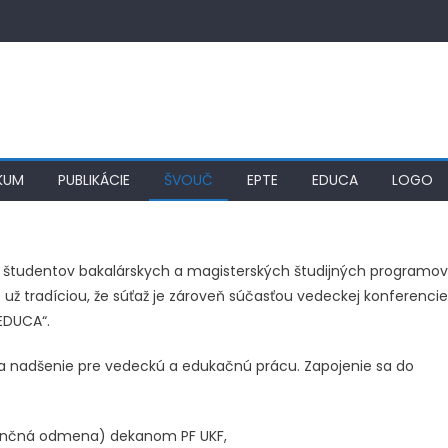
KUM
PUBLIKÁCIE
ŠVOUČ
EPTE
EDUCA
LOGO
e študentov bakalárskych a magisterských študijných programov
e už tradíciou, že súťaž je zároveň súčasťou vedeckej konferencie
EDUCA“.
 a nadšenie pre vedeckú a edukačnú prácu. Zapojenie sa do
nančná odmena) dekanom PF UKF,