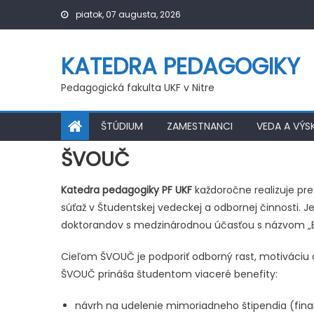
Skip
piatok, 07 augusta, 2026
to
content
KATEDRA PEDAGOGIKY
Pedagogická fakulta UKF v Nitre
ŠTÚDIUM
ZAMESTNANCI
VEDA A VÝS
ŠVOUČ
Katedra pedagogiky PF UKF
každoročne realizuje pr
súťaž v Študentskej vedeckej a odbornej činnosti. J
doktorandov s medzinárodnou účasťou s názvom „
Cieľom ŠVOUČ je podporiť odborný rast, motiváciu
ŠVOUČ prináša študentom viaceré benefity:
návrh na udelenie mimoriadneho štipendia (fi