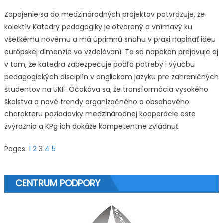
Zapojenie sa do medzinárodných projektov potvrdzuje, že
kolektív Katedry pedagogiky je otvorený a vnímavý ku
všetkému novému a má úprimnú snahu v praxi napĺňať ideu
európskej dimenzie vo vzdelávaní. To sa napokon prejavuje aj
v tom, že katedra zabezpečuje podľa potreby i výučbu
pedagogických disciplín v anglickom jazyku pre zahraničných
študentov na UKF. Očakáva sa, že transformácia vysokého
školstva a nové trendy organizačného a obsahového
charakteru požiadavky medzinárodnej kooperácie ešte
zvýraznia a KPg ich dokáže kompetentne zvládnuť.
Pages:
1
2
3
4
5
CENTRUM PODPORY