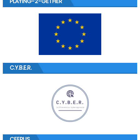
PLAYING-2-GETHER
C.Y.B.E.R.
CEEPUS