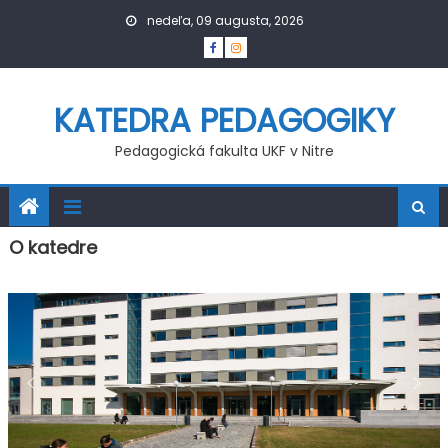
Skip
nedeľa, 09 augusta, 2026
to
content
KATEDRA PEDAGOGIKY
Pedagogická fakulta UKF v Nitre
O katedre