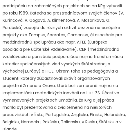
participáciu na zahraničných projektoch sa na KPg vytvorili
po roku 1989. Katedra sa prostredníctvom svojich členov (V.
Kurincová, A. Gogová, A. Klimentová, A. Masariková, G.
Porubská) zapojila do rôznych aktivít cez známe európske
projekty ako Tempus, Socrates, Comenius, či asociácie pre
medzinárodnú spoluprácu ako napr. ATEE (Európska
asociácia pre učiteľské vzdelávanie), CEP (medzinárodná
vzdelávacia organizácia podporujúca najmä transformáciu
katedier spoločenských vied vysokých škôl strednej a
východnej Európy) a FICE. Okrem toho sa pedagógovia a
študenti katedry zúčastňovali aktivít organizovaných
projektmi Zmena a Orava, ktoré boli zamerané najmä na
implementáciu metodických inovácií na I. st. ZŠ. Účasť vo
vymenovaných projektoch umožnila, že KPg a jej práca
mohla byť prezentovaná a zviditeľnená na niektorých
pracoviskách v Írsku, Portugalsku, Anglicku, Fínsku, Holandsku,
Belgicku, Nemecku, Rakúsku, Taliansku, v Rusku, Škótsku a v
Islande.