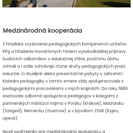
Medzinárodná kooperácia
Z hľadiska zvyšovania pedagogických kompetencií učiteľov
KPg a hľadania inovatívnych foriem vysokoškolskej prípravy
budúcich odborníkov v edukačnej sfére, pozitívnu úlohu
zohrali a i stále zohrávajú rôzne druhy pedagogických praxí,
exkurzie, či študijné alebo prezentačné pobyty v zahraničí.
Katedra pedagogiky v tomto smere vždy spolupracovala s
pedagogickými pracoviskami v iných krajinách. Do roku 1989
existovala odborná spolupráca pedagógov s kolegami z
partnerských inštitúcií najmä v Poľsku (Krakow), Maďarsku
(Szeged), Nemecku (Güstrow) a v bývalom ZSSR (Kyjev,
Lipeck).
Nové podmienky pre medzinárodnú spoluprácu a