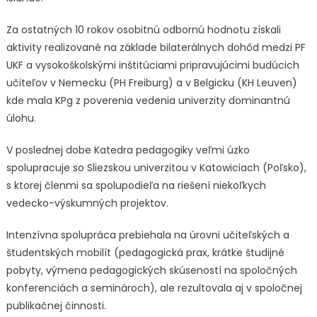
Za ostatných 10 rokov osobitnú odbornú hodnotu získali
aktivity realizované na základe bilaterálnych dohôd medzi PF
UKF a vysokoškolskými inštitúciami pripravujúcimi budúcich
učiteľov v Nemecku (PH Freiburg) a v Belgicku (KH Leuven)
kde mala KPg z poverenia vedenia univerzity dominantnú
úlohu.
V poslednej dobe Katedra pedagogiky veľmi úzko
spolupracuje so Sliezskou univerzitou v Katowiciach (Poľsko),
s ktorej členmi sa spolupodieľa na riešení niekoľkych
vedecko-výskumných projektov.
Intenzívna spolupráca prebiehala na úrovni učiteľských a
študentských mobilít (pedagogická prax, krátke študijné
pobyty, výmena pedagogických skúseností na spoločných
konferenciách a seminároch), ale rezultovala aj v spoločnej
publikačnej činnosti.