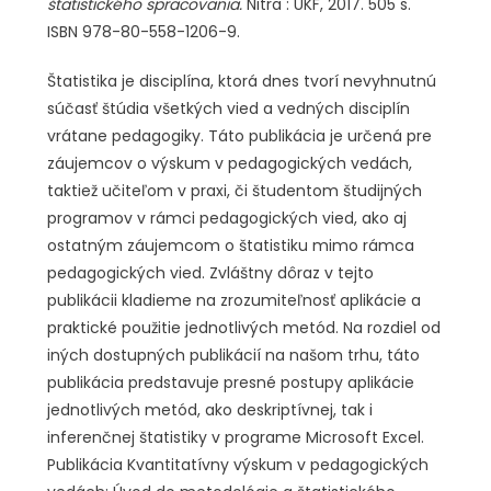
štatistického spracovania.
Nitra : UKF, 2017. 505 s.
ISBN 978-80-558-1206-9.
Štatistika je disciplína, ktorá dnes tvorí nevyhnutnú
súčasť štúdia všetkých vied a vedných disciplín
vrátane pedagogiky. Táto publikácia je určená pre
záujemcov o výskum v pedagogických vedách,
taktiež učiteľom v praxi, či študentom študijných
programov v rámci pedagogických vied, ako aj
ostatným záujemcom o štatistiku mimo rámca
pedagogických vied. Zvláštny dôraz v tejto
publikácii kladieme na zrozumiteľnosť aplikácie a
praktické použitie jednotlivých metód. Na rozdiel od
iných dostupných publikácií na našom trhu, táto
publikácia predstavuje presné postupy aplikácie
jednotlivých metód, ako deskriptívnej, tak i
inferenčnej štatistiky v programe Microsoft Excel.
Publikácia Kvantitatívny výskum v pedagogických