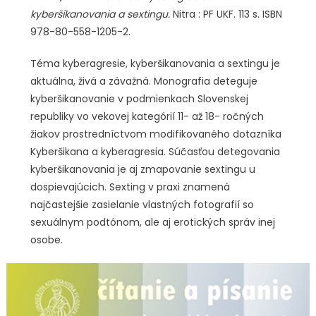
kyberšikanovania a sextingu.
Nitra : PF UKF. 113 s. ISBN
978-80-558-1205-2.
Téma kyberagresie, kyberšikanovania a sextingu je
aktuálna, živá a závažná. Monografia deteguje
kyberšikanovanie v podmienkach Slovenskej
republiky vo vekovej kategórií 11- až 18- ročných
žiakov prostredníctvom modifikovaného dotazníka
Kyberšikana a kyberagresia. Súčasťou detegovania
kyberšikanovania je aj zmapovanie sextingu u
dospievajúcich. Sexting v praxi znamená
najčastejšie zasielanie vlastných fotografií so
sexuálnym podtónom, ale aj erotických správ inej
osobe.