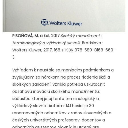
PISOŇOVÁ, M. a kol. 2017.
Školský manažment :
terminologický a výkladový slovník.
Bratislava :
Wolters Kluwer, 2017. 168 s. ISBN 978-580-8168-660-
3.
Vzhľadom k neustále sa meniacim podmienkam a
zvyšujúcim sa nárokom na proces riadenia škôl a
školských zariadení, vznikla potreba uskutočniť
obsahovú inováciu školského manažmentu,
súčasťou ktorej je aj tento terminologický a
výkladový slovník. Autormi 141 hesiel je 30
renomovaných odborníkov z radov slovenských a
českých univerzitných profesorov, docentov a
odborných asistentov. Slovník je určený pre