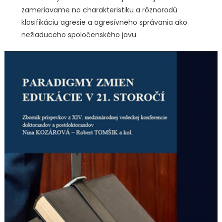
zameriavame na charakteristiku a rôznorodú
klasifikáciu agresie a agresívneho správania ako
nežiaduceho spoločenského javu.