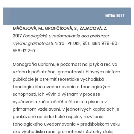
MÁČAJOVÁ, M., GROFČÍKOVÁ, S., ZAJACOVÁ, Z.
2017.
Fonologické uvedomovanie ako prekurzor
vývinu gramotnosti.
Nitra : PF UKF, 95s. ISBN 978-80-
558-1212-0.
Monografia upriamuje pozornosť na jazyk a reč vo
vzťahu k počiatočnej gramotnosti. Hlavným cieľom
publikácie je ozrejmiť teoretické východiská
fonologického uvedomovania a fonologických
schopností, ich vývin a význam v procese
vyučovania začiatočného čítania a písania v
primárnom vzdelávaní. V jednotlivých kapitolách je
poukázané na didaktické aspekty rozvíjania
fonologického uvedomovania v predškolskom veku
ako východiska ranej gramotnosti. Autorky ďalej