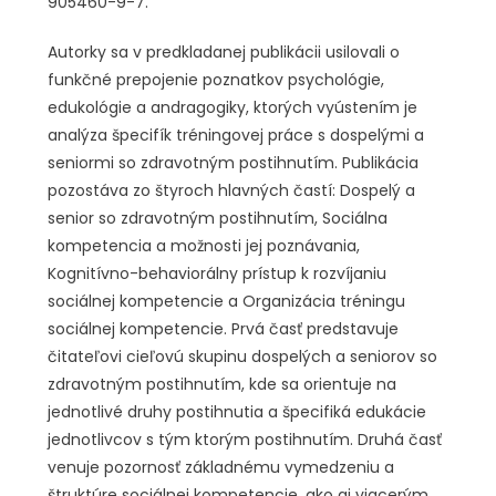
905460-9-7.
Autorky sa v predkladanej publikácii usilovali o
funkčné prepojenie poznatkov psychológie,
edukológie a andragogiky, ktorých vyústením je
analýza špecifík tréningovej práce s dospelými a
seniormi so zdravotným postihnutím. Publikácia
pozostáva zo štyroch hlavných častí: Dospelý a
senior so zdravotným postihnutím, Sociálna
kompetencia a možnosti jej poznávania,
Kognitívno-behaviorálny prístup k rozvíjaniu
sociálnej kompetencie a Organizácia tréningu
sociálnej kompetencie. Prvá časť predstavuje
čitateľovi cieľovú skupinu dospelých a seniorov so
zdravotným postihnutím, kde sa orientuje na
jednotlivé druhy postihnutia a špecifiká edukácie
jednotlivcov s tým ktorým postihnutím. Druhá časť
venuje pozornosť základnému vymedzeniu a
štruktúre sociálnej kompetencie, ako aj viacerým