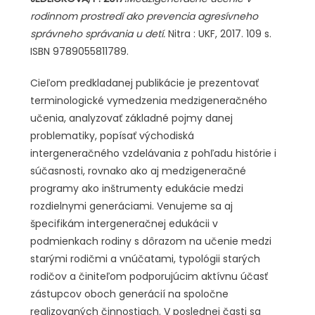
rodinnom prostredí ako prevencia agresívneho
správneho správania u detí.
Nitra : UKF, 2017. 109 s.
ISBN 9789055811789.
Cieľom predkladanej publikácie je prezentovať
terminologické vymedzenia medzigeneračného
učenia, analyzovať základné pojmy danej
problematiky, popísať východiská
intergeneračného vzdelávania z pohľadu histórie i
súčasnosti, rovnako ako aj medzigeneračné
programy ako inštrumenty edukácie medzi
rozdielnymi generáciami. Venujeme sa aj
špecifikám intergeneračnej edukácii v
podmienkach rodiny s dôrazom na učenie medzi
starými rodičmi a vnúčatami, typológii starých
rodičov a činiteľom podporujúcim aktívnu účasť
zástupcov oboch generácií na spoločne
realizovaných činnostiach. V poslednej časti sa